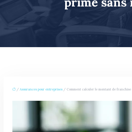
prime sans 
/
Assurances pour entreprises
/ Comment calculer le montant de franchise i