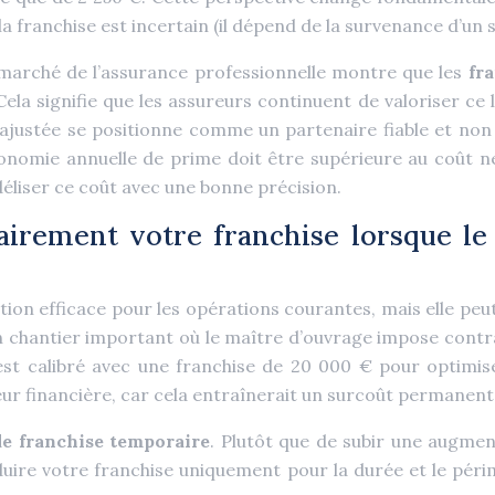
la franchise est incertain (il dépend de la survenance d’un 
 marché de l’assurance professionnelle montre que les
fr
Cela signifie que les assureurs continuent de valoriser ce
e ajustée se positionne comme un partenaire fiable et n
’économie annuelle de prime doit être supérieure au coût 
déliser ce coût avec une bonne précision.
rement votre franchise lorsque le 
ion efficace pour les opérations courantes, mais elle peut
 un chantier important où le maître d’ouvrage impose contr
est calibré avec une franchise de 20 000 € pour optimis
eur financière, car cela entraînerait un surcoût permanen
de franchise temporaire
. Plutôt que de subir une augmen
éduire votre franchise uniquement pour la durée et le péri