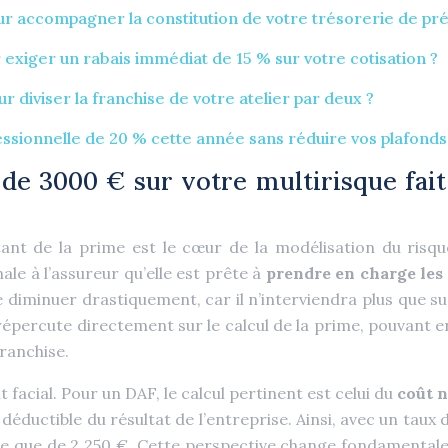
 accompagner la constitution de votre trésorerie de pré
 exiger un rabais immédiat de 15 % sur votre cotisation ?
diviser la franchise de votre atelier par deux ?
sionnelle de 20 % cette année sans réduire vos plafonds 
de 3000 € sur votre multirisque fait
ntant de la prime est le cœur de la modélisation du risq
ale à l’assureur qu’elle est prête à
prendre en charge les s
e diminuer drastiquement, car il n’interviendra plus que su
 répercute directement sur le calcul de la prime, pouvant en
ranchise.
facial. Pour un DAF, le calcul pertinent est celui du
coût n
éductible du résultat de l’entreprise. Ainsi, avec un taux 
te que de 2 250 €. Cette perspective change fondamentalem