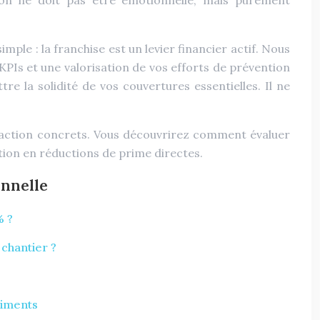
ision ne doit pas être émotionnelle, mais purement
mple : la franchise est un levier financier actif. Nous
Is et une valorisation de vos efforts de prévention
 la solidité de vos couvertures essentielles. Il ne
d’action concrets. Vous découvrirez comment évaluer
ntion en réductions de prime directes.
onnelle
% ?
chantier ?
timents