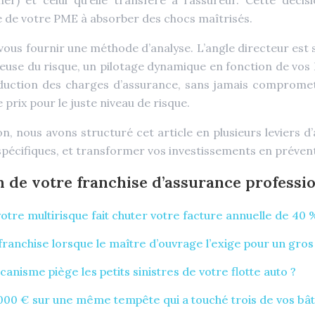
nner) et celui qu’elle transfère à l’assureur. Cette déc
e de votre PME à absorber des chocs maîtrisés.
ous fournir une méthode d’analyse. L’angle directeur est si
se du risque, un pilotage dynamique en fonction de vos KP
duction des charges d’assurance, sans jamais compromettre
 prix pour le juste niveau de risque.
n, nous avons structuré cet article en plusieurs leviers 
s spécifiques, et transformer vos investissements en préve
 de votre franchise d’assurance professi
tre multirisque fait chuter votre facture annuelle de 40 
nchise lorsque le maître d’ouvrage l’exige pour un gros 
anisme piège les petits sinistres de votre flotte auto ?
1000 € sur une même tempête qui a touché trois de vos bâ