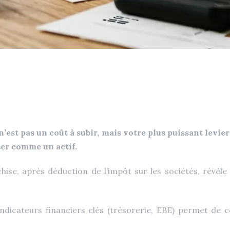
’est pas un coût à subir, mais votre plus puissant levier
ter comme un actif.
hise, après déduction de l’impôt sur les sociétés, révèl
indicateurs financiers clés (trésorerie, EBE) permet de 