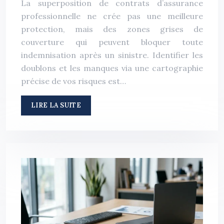
La superposition de contrats d’assurance
professionnelle ne crée pas une meilleure
protection, mais des zones grises de
couverture qui peuvent bloquer toute
indemnisation après un sinistre. Identifier les
doublons et les manques via une cartographie
précise de vos risques est…
LIRE LA SUITE