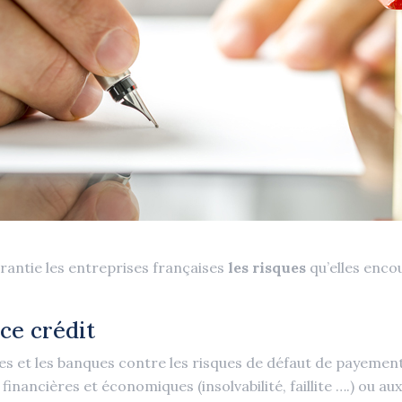
rantie les entreprises françaises
les risques
qu’elles encou
ce crédit
es et les banques contre les risques de défaut de payement
financières et économiques (insolvabilité, faillite ….) ou a