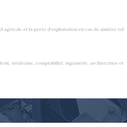
agricole et la perte d'exploitation en cas de sinistre tel
oit, médecine, comptabilité, ingénierie, architecture et