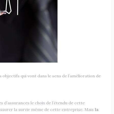
 objectifs qui vont dans le sens de l’amélioration de
s d’assurances le choix de l’étendu de cette
ssurer la survie même de cette entreprise. Mais
la