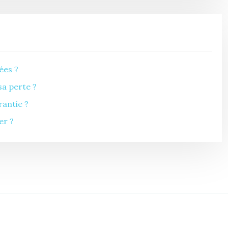
ées ?
sa perte ?
antie ?
er ?